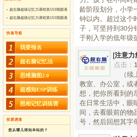
龄阶段划分，小学一
超右脑超级记忆力课程第153期圆满
钟以内。超过这个
结业！
超右脑超级记忆力课程第152期圆满
结业！
子，可坚持到30分
快速导航
于刚入学的低年级孩
我要报名
[
注意力
超右脑记忆法
点击：
（续
思维脑图2.0
教室、办公室，或
超感知ESP训练
想，把你所看到的
在日常生活中，眼睛
照相记忆训练营
间，去看眼前的物
投票调查
号，然后回想其字母
您从哪儿得知本站的？