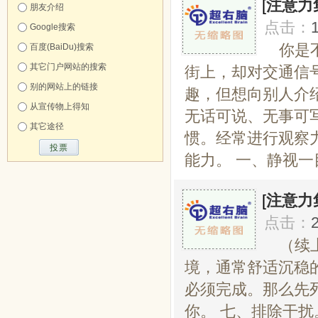
[
注意力
朋友介绍
点击：
Google搜索
你是
百度(BaiDu)搜索
其它门户网站的搜索
街上，却对交通信
别的网站上的链接
趣，但想向别人介
从宣传物上得知
无话可说、无事可
其它途径
惯。经常进行观察
能力。 一、静视一
[
注意力
点击：
（续
境，通常舒适沉稳
必须完成。那么先
你。 七、排除干