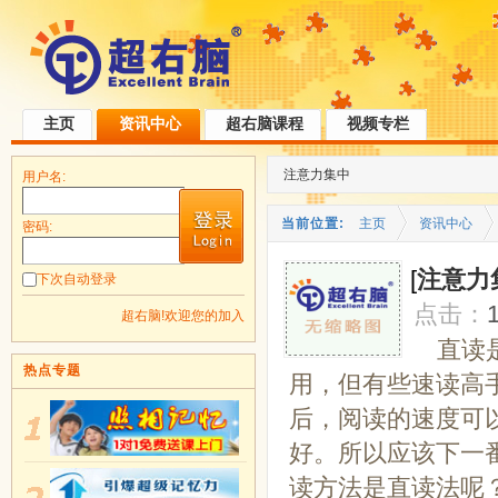
主页
资讯中心
超右脑课程
视频专栏
注意力集中
用户名:
当前位置:
主页
资讯中心
密码:
[
注意力
下次自动登录
点击：
超右脑!欢迎您的加入
直读
热点专题
用，但有些速读高
后，阅读的速度可
好。所以应该下一
读方法是直读法呢