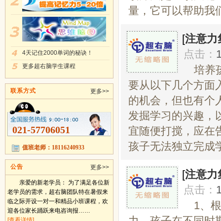
量，它可以帮助我们
[
注意力
点击：
4天记住2000单词的秘诀！
更多超右脑学生课程
培养
要从以下几个方面
联系方式
更多>>
的机会，但也有个
发掘学习的兴趣，
021-57706051
宜随便打搅，应在
孩子无法独立完成学
值班老师：18116240933
公告
更多>>
[
注意力
亲爱的新老学员： 为了满足各位新
点击：
老学员的需求，超右脑团队特在暑假来
临之际开设一对一和精品小班课程，欢
1、
迎各位家长踊跃来电咨询报……
力。孩子在不同时
[查看详情]