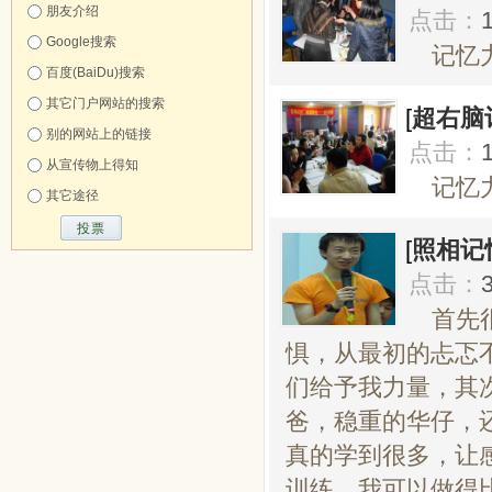
朋友介绍
点击：
Google搜索
记忆力
百度(BaiDu)搜索
其它门户网站的搜索
[
超右脑
别的网站上的链接
点击：
从宣传物上得知
记忆力
其它途径
[
照相记
点击：
首先
惧，从最初的忐忑
们给予我力量，其
爸，稳重的华仔，
真的学到很多，让
训练，我可以做得比