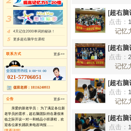
[
超右脑
点击：
记忆力
4天记住2000单词的秘诀！
更多超右脑学生课程
[
超右脑
联系方式
更多>>
点击：
记忆力
021-57706051
[
超右脑
值班老师：18116240933
点击：
公告
更多>>
记忆力
亲爱的新老学员： 为了满足各位新
老学员的需求，超右脑团队特在暑假来
[
超右脑
临之际开设一对一和精品小班课程，欢
迎各位家长踊跃来电咨询报……
点击：
[查看详情]