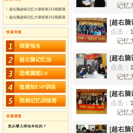
记忆力
超右脑超级记忆力课程第153期圆满
结业！
超右脑超级记忆力课程第152期圆满
[
超右脑
结业！
点击：
快速导航
记忆力
我要报名
[
超右脑
超右脑记忆法
点击：
思维脑图2.0
记忆力
超感知ESP训练
[
超右脑
照相记忆训练营
点击：
记忆力
投票调查
您从哪儿得知本站的？
[
超右脑