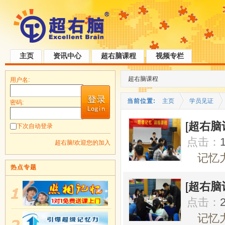
主页
资讯中心
超右脑课程
视频专栏
超右脑课程
用户名:
当前位置:
主页
学员见证
密码:
[
超右脑
下次自动登录
点击：
超右脑!欢迎您的加入
记忆力
热点专题
[
超右脑
点击：
记忆力