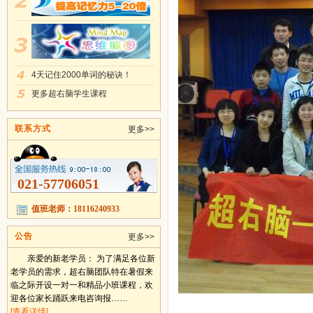
4天记住2000单词的秘诀！
更多超右脑学生课程
联系方式
更多>>
021-57706051
值班老师：18116240933
公告
更多>>
亲爱的新老学员： 为了满足各位新
老学员的需求，超右脑团队特在暑假来
临之际开设一对一和精品小班课程，欢
迎各位家长踊跃来电咨询报……
[查看详情]