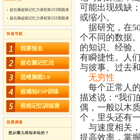
可能出现残缺
超右脑超级记忆力课程第153期圆满
或缩小。
结业！
超右脑超级记忆力课程第152期圆满
据研究，在
5
结业！
快速导航
个不同的数据
的知识、经验
我要报名
有瞬捷性。人
超右脑记忆法
与彼事、过去
无穷性
思维脑图2.0
每个正常人的
超感知ESP训练
描述说：
“
我们
偶，一般以木
照相记忆训练营
个，里头还有
投票调查
与速度相关，
您从哪儿得知本站的？
提高效率，掌