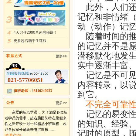
此外，人们
记忆和非情绪
动（动作）记
4天记住2000单词的秘诀！
随着时间的推
更多超右脑学生课程
的记忆并不是
潜移默化地发
联系方式
更多>>
实中逐渐丰富
记忆是不可见
021-57706051
内容转录，以
值班老师：18116240933
到它。
不完全可靠
公告
更多>>
记忆的易变性
亲爱的新老学员： 为了满足各位新
老学员的需求，超右脑团队特在暑假来
的知识、经验
临之际开设一对一和精品小班课程，欢
迎各位家长踊跃来电咨询报……
记时的原型，
[查看详情]