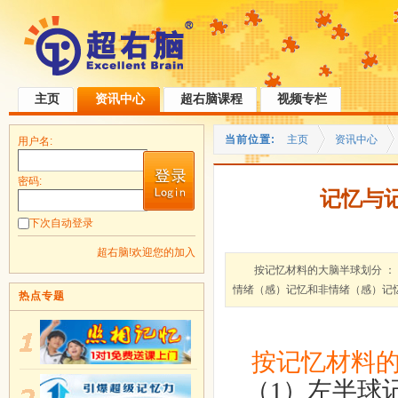
主页
资讯中心
超右脑课程
视频专栏
当前位置:
主页
资讯中心
用户名:
密码:
记忆与记
下次自动登录
超右脑!欢迎您的加入
按记忆材料的大脑半球划分 ：
情绪（感）记忆和非情绪（感）记
热点专题
按记忆材料
（
1
）左半球