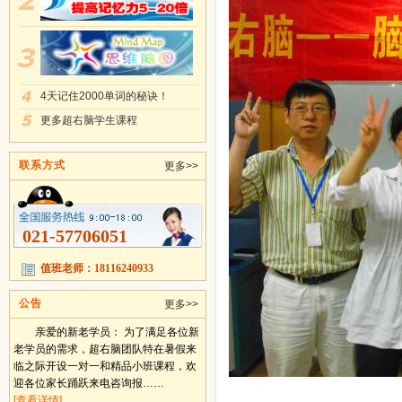
4天记住2000单词的秘诀！
更多超右脑学生课程
联系方式
更多>>
021-57706051
值班老师：18116240933
公告
更多>>
亲爱的新老学员： 为了满足各位新
老学员的需求，超右脑团队特在暑假来
临之际开设一对一和精品小班课程，欢
迎各位家长踊跃来电咨询报……
[查看详情]