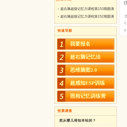
超右脑超级记忆力课程第153期圆满
结业！
超右脑超级记忆力课程第152期圆满
上
结业！
快速导航
下
我要报名
超右脑记忆法
思维脑图2.0
超感知ESP训练
照相记忆训练营
投票调查
您从哪儿得知本站的？