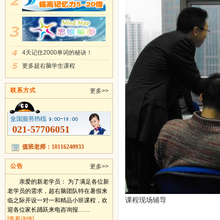
4天记住2000单词的秘诀！
更多超右脑学生课程
联系方式
更多>>
021-57706051
值班老师：18116240933
公告
更多>>
亲爱的新老学员： 为了满足各位新
老学员的需求，超右脑团队特在暑假来
课程现场辅导
临之际开设一对一和精品小班课程，欢
迎各位家长踊跃来电咨询报……
[查看详情]