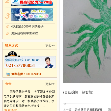
4天记住2000单词的秘诀！
更多超右脑学生课程
联系方式
更多>>
021-57706051
值班老师：18116240933
公告
更多>>
亲爱的新老学员： 为了满足各位新
(责任编辑：超右脑)
老学员的需求，超右脑团队特在暑假来
临之际开设一对一和精品小班课程，欢
迎各位家长踊跃来电咨询报……
上一篇：
思维脑图第85期脑图——
[查看详情]