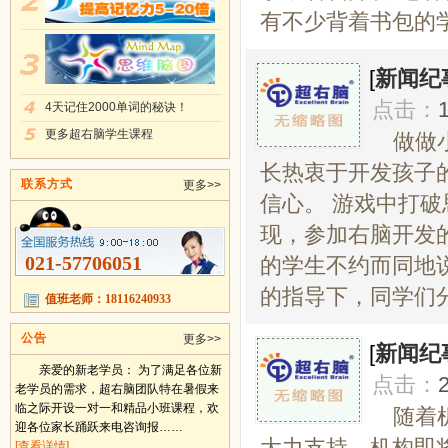
有不少背着书包的学
[
新闻纪
点击：
4天记住2000单词的秘诀！
更多超右脑学生课程
做做
长热衷于开发孩子
联系方式
更多>>
信心。 游戏中打
现，参加右脑开发
021-57706051
的学生不约而同地
的指导下，同学们分
值班老师：18116240933
公告
更多>>
[
新闻纪
亲爱的新老学员： 为了满足各位新
点击：
老学员的需求，超右脑团队特在暑假来
临之际开设一对一和精品小班课程，欢
随着
迎各位家长踊跃来电咨询报……
大力支持，机构即
[查看详情]