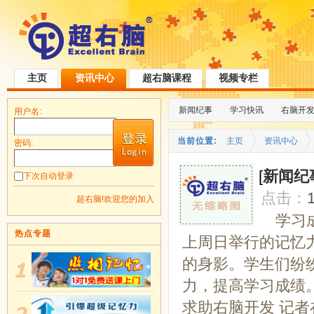
主页
资讯中心
超右脑课程
视频专栏
新闻纪事
学习快讯
右脑开
用户名:
当前位置:
主页
资讯中心
密码:
[
新闻纪
下次自动登录
点击：
超右脑!欢迎您的加入
学习
热点专题
上周日举行的记忆
的身影。学生们纷
力，提高学习成绩
求助右脑开发 记