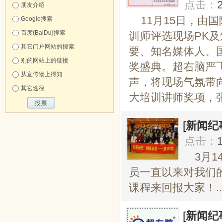
点击：
朋友介绍
11月15日，
Google搜索
百度(BaiDu)搜索
训师评选现场PK
其它门户网站的搜索
要、知名媒体人、
别的网站上的链接
奖盛典。超右脑严
从宣传物上得知
声，将现场气氛带
其它途径
大培训讲师奖项，张
[
新闻纪
点击：
3月
员一直以来对我们
课程来回报大家！..
[
新闻纪