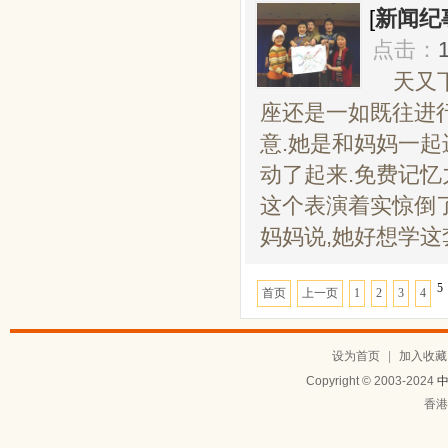
[
新闻纪
点击：
天又
座还是一如既往进
意.她是和妈妈一起
动了起来.免费记
这个表演着实惊倒了
妈妈说,她好想学这套方
5
首页
上一页
1
2
3
4
设为首页
|
加入收藏
Copyright © 2003-2024
香港