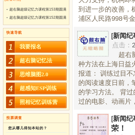
到进一步的改善，
超右脑超级记忆力课程第153期圆满
浦区人民路998号金
结业！
超右脑超级记忆力课程第152期圆满
结业！
快速导航
[
新闻纪
点击：
我要报名
超右
超右脑记忆法
种方法在上海日益
报道： 训练过目
思维脑图2.0
的阅读速度日前，
超感知ESP训练
的学习方法。 背
过的电影、动画片，
照相记忆训练营
[
新闻纪
投票调查
荣！
您从哪儿得知本站的？