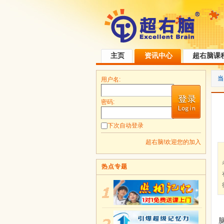
主页
资讯中心
超右脑课
当
用户名:
密码:
下次自动登录
超右脑!欢迎您的加入
热点专题