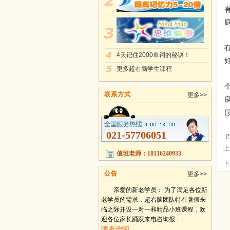
4天记住2000单词的秘诀！
更多超右脑学生课程
联系方式
更多>>
(
021-57706051
上
值班老师：18116240933
下
公告
更多>>
亲爱的新老学员： 为了满足各位新
老学员的需求，超右脑团队特在暑假来
临之际开设一对一和精品小班课程，欢
迎各位家长踊跃来电咨询报……
[查看详情]