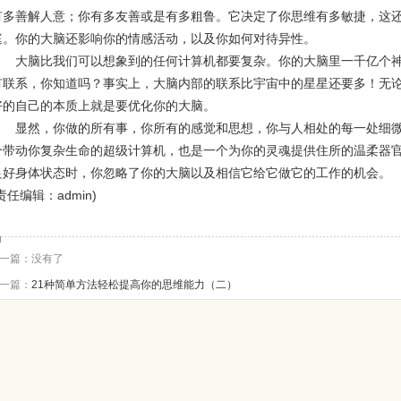
有多善解人意；你有多友善或是有多粗鲁。它决定了你思维有多敏捷，这
庭。你的大脑还影响你的情感活动，以及你如何对待异性。
大脑比我们可以想象到的任何计算机都要复杂。你的大脑里一千亿个神
有联系，你知道吗？事实上，大脑内部的联系比宇宙中的星星还要多！无
好的自己的本质上就是要优化你的大脑。
显然，你做的所有事，你所有的感觉和思想，你与人相处的每一处细微
个带动你复杂生命的超级计算机，也是一个为你的灵魂提供住所的温柔器
良好身体状态时，你忽略了你的大脑以及相信它给它做它的工作的机会。
责任编辑：admin)
一篇：没有了
一篇：
21种简单方法轻松提高你的思维能力（二）