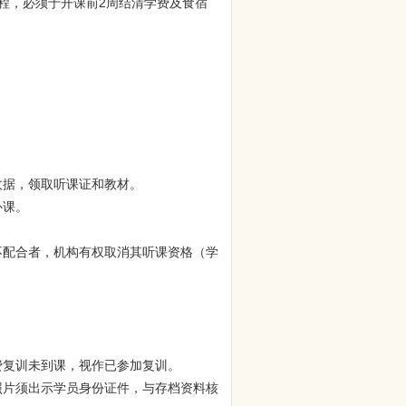
程，必须于开课前2周结清学费及食宿
收据，领取听课证和教材。
补课。
不配合者，机构有权取消其听课资格（学
费复训未到课，视作已参加复训。
照片须出示学员身份证件，与存档资料核