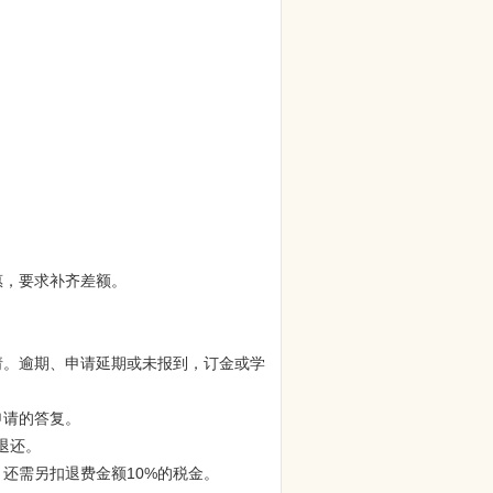
。
惠，要求补齐差额。
请。逾期、申请延期或未报到，订金或学
申请的答复。
退还。
，还需另扣退费金额
10%的税金。