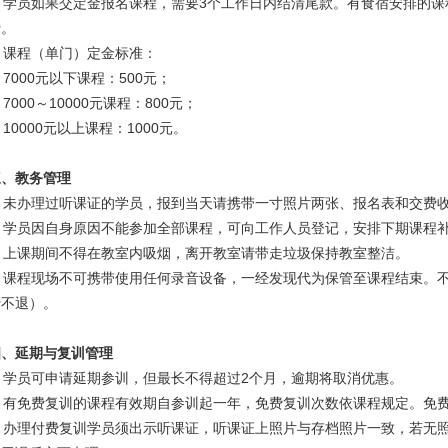
学员如果交定金报名课程，需要
3个工作日内结清尾款。有食宿安排的课
费。
课程（单门）定金标准：
000元以下课程：500元；
000～10000元课程：800元；
0000元以上课程：1000元。
三、
教务管理
未办理过听课证的学员，报到当天请携带一寸照片两张、报名表和交费
学员因自身原因不能参加全部课程，可向工作人员登记，安排下期课程
上课期间不得在教室内吸烟，离开教室请带走垃圾保持教室整洁。
课程现场不可携带使用任何录音设备，一经发现代为保管至课程结束。
费不退）。
四、
延期与复训管理
学员可申请延期参训，但最长不得超过
2个月，逾期将取消优惠。
有免费复训的课程有效期自参训起一年，免费复训次数依课程规定。免
办理付费复训学员须出示听课证，听课证上照片与存档照片一致，若无