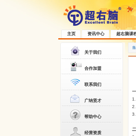
主页
资讯中心
超右脑课
当
关于我们
合作加盟
联系我们
1.
广纳贤才
2.
3.
帮助中心
经营资质