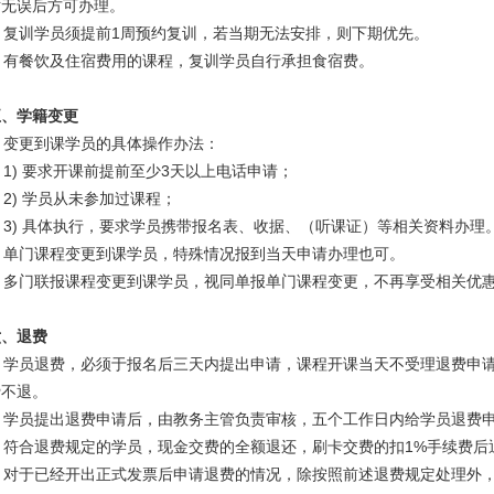
对无误后方可办理。
复训学员须提前
1周预约复训，若当期无法安排，则下期优先。
有餐饮及住宿费用的课程，复训学员自行承担食宿费。
五、
学籍变更
变更到课学员的具体操作办法：
1)
要求开课前提前至少3天以上电话申请；
2)
学员从未参加过课程；
3)
具体执行，要求学员携带报名表、收据、（听课证）等相关资料办理
单门课程变更到课学员，特殊情况报到当天申请办理也可。
多门联报课程变更到课学员，视同单报单门课程变更，不再享受相关优
六、
退费
学员退费，必须于报名后三天内提出申请，课程开课当天不受理退费申
费不退。
学员提出退费申请后，由教务主管负责审核，五个工作日内给学员退费
符合退费规定的学员，现金交费的全额退还，刷卡交费的扣
1%手续费后
对于已经开出正式发票后申请退费的情况，除按照前述退费规定处理外